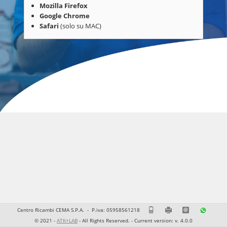
Mozilla Firefox
Google Chrome
Safari
(solo su MAC)
Centro Ricambi CEMA S.P.A. -
P.iva: 05958561218
0815856111
0815856201
ecommerce@cr
37830
© 2021 -
ATK+LAB
- All Rights Reserved. - Current version: v. 4.0.0